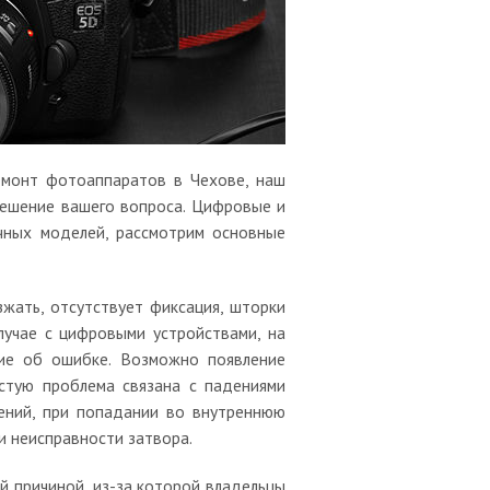
емонт фотоаппаратов в Чехове, наш
решение вашего вопроса. Цифровые и
чных моделей, рассмотрим основные
жать, отсутствует фиксация, шторки
лучае с цифровыми устройствами, на
щие об ошибке. Возможно появление
стую проблема связана с падениями
ений, при попадании во внутреннюю
 и неисправности затвора.
й причиной, из-за которой владельцы