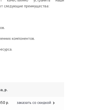
т качественно устранить наши
ют следующие преимущества:
ов.
тренних компонентов.
есурса.
а, р.
450 р.
заказать со скидкой